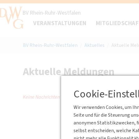
BV Rhein-Ruhr-Westfalen
VERANSTALTUNGEN
MITGLIEDSCHA
BV Rhein-Ruhr-Westfalen
/
Aktuelles
/
Aktuelle Me
Aktuelle Meldungen
Cookie-Einste
Keine Nachrichten verfügbar.
Wir verwenden Cookies, um Ihne
Seite und für die Steuerung un
anonymen Statistikzwecken, fü
selbst entscheiden, welche Kat
nicht mehr alle Funktionalität