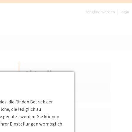
Mitglied werden
Login
Aktuelles
Aktuelle Meldungen
Archiv
s, die für den Betrieb der
he, die lediglich zu
te genutzt werden. Sie können
Jahr
s Ihrer Einstellungen womöglich