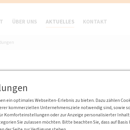
FT
ÜBER UNS
AKTUELLES
KONTAKT
ldungen
llungen
n ein optimales Webseiten-Erlebnis zu bieten. Dazu zählen Cookie
serer kommerziellen Unternehmensziele notwendig sind, sowie solc
r Komforteinstellungen oder zur Anzeige personalisierter Inhal
egorien Sie zulassen möchten. Bitte beachten Sie, dass auf Basi
en der Seite zur Verfügung stehen.