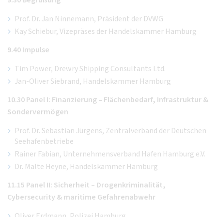
Prof. Dr. Jan Ninnemann, Präsident der DVWG
Kay Schiebur, Vizepräses der Handelskammer Hamburg
9.40 Impulse
Tim Power, Drewry Shipping Consultants Ltd.
Jan-Oliver Siebrand, Handelskammer Hamburg
10.30 Panel I: Finanzierung – Flächenbedarf, Infrastruktur &
Sondervermögen
Prof. Dr. Sebastian Jürgens, Zentralverband der Deutschen
Seehafenbetriebe
Rainer Fabian, Unternehmensverband Hafen Hamburg e.V.
Dr. Malte Heyne, Handelskammer Hamburg
11.15 Panel II: Sicherheit – Drogenkriminalität,
Cybersecurity & maritime Gefahrenabwehr
Oliver Erdmann, Polizei Hamburg,