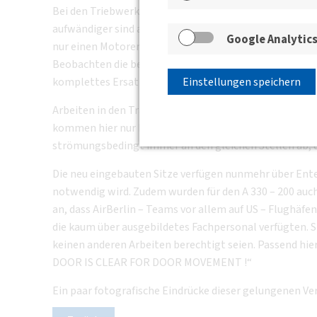
Bei den Triebwerken setzt Air Berlin einheitlich Moto
aufwändiger sind als die entsprechenden europäischen T
Google Analytic
nur einen Motorentyp vorzufinden. Die häufigsten Sch
Beobachten die beschädigten Schaufeln am Fan oder we
komplettes Ersatztriebwerk zu einem auswärtigen Flu
Einstellungen speichern
Arbeiten in den Tragflächen – Tanks können nach Auss
kommen hier nur Mitarbeiter zum Einsatz, welche sich 
strömungsbedingt immer an den gleichen Stellen ab, 
Die neu eingebauten Sitze verfügen nunmehr über Ent
notwendig wird. Zudem wurden für den A 330 – 200 auch 
an, dass AirBerlin – Teams vor allem auf US – Flughäf
die kaum über ausgebildetes Fachpersonal verfügten. S
keinen anderen Arbeiten berechtigt seien. Passend h
DOOR IS CLEAR FOR DOOR MOVEMENT !“
Ein paar fotografische Eindrücke dieser gelungenen Ve