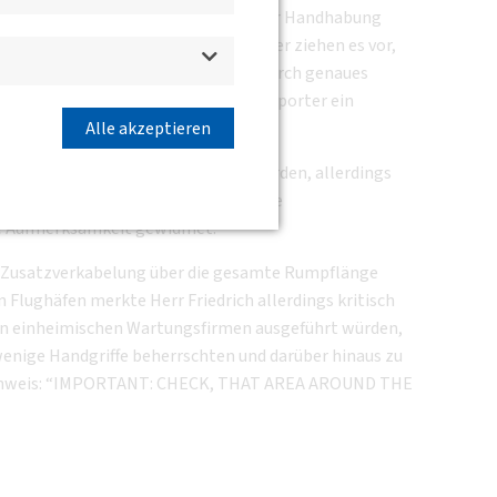
uweise etwas kompakter und damit in der Handhabung
 etwas günstiger. Auch die Mechaniker ziehen es vor,
ann Aufgabe der Wartungs – Teams, durch genaues
tfalls wird mit einem Großraumtransporter ein
Alle akzeptieren
ttlichen Körpermaßen verrichtet werden, allerdings
asser läuft an der Rumpf - Unterseite
re Aufmerksamkeit gewidmet.
e Zusatzverkabelung über die gesamte Rumpflänge
 Flughäfen merkte Herr Friedrich allerdings kritisch
n von einheimischen Wartungsfirmen ausgeführt würden,
wenige Handgriffe beherrschten und darüber hinaus zu
eitshinweis: “IMPORTANT: CHECK, THAT AREA AROUND THE