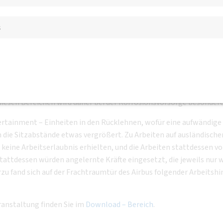
ren des US – Herstellers Pratt & Whitney ein, die zwar in der Ba
riebwerke, jedoch sind sie je nach Wechselkurs in der Beschaffung
s
äden entstehen durch Vogelschlag bei Start und Landung. Es ist d
iter innerhalb des Triebwerks festzustellen und zu tauschen. No
ghafen gebracht und dort montiert.
age von Herrn Friedrich durchaus von Mitarbeitern mit durchschni
zuvor schriftlich dazu bereit erklärt haben. Regen – und Kondensw
diesen Bereichen wird daher bei der Korrosionsvorsorge besonde
ertainment – Einheiten in den Rücklehnen, wofür eine aufwändig
die Sitzabstände etwas vergrößert. Zu Arbeiten auf ausländischen
en keine Arbeitserlaubnis erhielten, und die Arbeiten stattdesse
tattdessen würden angelernte Kräfte eingesetzt, die jeweils nur 
ierzu fand sich auf der Frachtraumtür des Airbus folgender Arb
ranstaltung finden Sie im
Download – Bereich
.